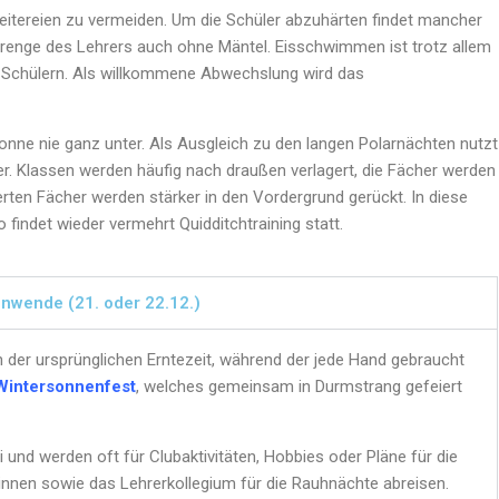
eitereien zu vermeiden. Um die Schüler abzuhärten findet mancher
Strenge des Lehrers auch ohne Mäntel. Eisschwimmen ist trotz allem
en Schülern. Als willkommene Abwechslung wird das
onne nie ganz unter. Als Ausgleich zu den langen Polarnächten nutzt
r. Klassen werden häufig nach draußen verlagert, die Fächer werden
ierten Fächer werden stärker in den Vordergrund gerückt. In diese
findet wieder vermehrt Quidditchtraining statt.
enwende (21. oder 22.12.)
h der ursprünglichen Erntezeit, während der jede Hand gebraucht
Wintersonnenfest
, welches gemeinsam in Durmstrang gefeiert
i und werden oft für Clubaktivitäten, Hobbies oder Pläne für die
innen sowie das Lehrerkollegium für die Rauhnächte abreisen.